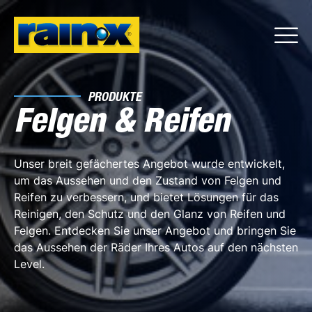
PRODUKTE
Felgen & Reifen
Unser breit gefächertes Angebot wurde entwickelt,
um das Aussehen und den Zustand von Felgen und
Reifen zu verbessern, und bietet Lösungen für das
Reinigen, den Schutz und den Glanz von Reifen und
Felgen. Entdecken Sie unser Angebot und bringen Sie
das Aussehen der Räder Ihres Autos auf den nächsten
Level.