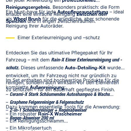
bei jeder Anwendung ein
Reinigungsergebnis
. Besonders praktisch: die Form
Ein Must-have für jede
Autopflegeausstattung
– ideal
erlaubt eine einfache Reinigung
zwischen den
als
Wheel Brush
für die gründliche, aber schonende
Speichen
und in engen Zwischenräumen.
Reinigung Ihrer Autoräder.
Eimer Exterieurreinigung und –schutz
Entdecken Sie das ultimative Pflegepaket für Ihr
Fahrzeug – mit dem
Rain-X Eimer Exterieurreinigung und -
Dieses umfassende
Auto-Detailing-Kit
wurde
schutz
.
entwickelt, um Ihr Fahrzeug nicht nur gründlich zu
Im Set enthalten sind hochwertige Produkte für die
reinigen, sondern auch wirksam vor den Elementen
komplette
Außenreinigung
:
zu schützen – für ein dauerhaft gepflegtes Finish.
–
Cerami-X Stark Schäumendes Autoshampoo & Wachs
–
Graphene Felgenreiniger & Felgenschutz
Dazu kommen essentielle Tools für die Anwendung:
–
2-in-1 Scheibenreiniger + Regenabweiser
– Ein robuster
Rain-X Wascheimer
–
Regen-Abweiser 200 ml
– Ein Reinigungsschwamm
– Ein Mikrofasertuch