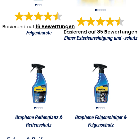
Basierend auf
16 Bewertungen
Basierend auf
85 Bewertungen
Felgenbürste
Eimer Exterieurreinigung und -schutz
nz & Reifenschutz
Graphene Reifenglanz & Reifenschutz
Graphene Felgenreiniger & Felgenschutz
Graphene Reifenglanz & Reifenschutz
Graphene Felgenreiniger & Felge
Graphene R
Graphe
Graphene Reifenglanz &
Graphene Felgenreiniger &
Reifenschutz
Felgenschutz