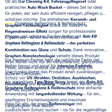
Ob als
Car Cleaning Kit
,
Fahrzeugpflegeset
oder
praktischer
Auto Wash Bucket
– dieses Set ist ideal
für jeden, der sein Auto effizient reinigen, pflegen und
schützen möchte. Die enthaltenen
Keramik- und
Graphene Reifenglanz & Reifenschutz
Graphen-Technologien
sowie der bewährte
Regenabweiser-Effekt
sorgen für professionelle
Pflegen und schützen Sie Ihre Reifen mit
Ergebnisse – direkt bei Ihnen zu Hause.
Rain-X®
– der perfekten
Graphene Reifenglanz & Reifenschutz
Kombination aus
Glanz
und
Schutz
. Dank innovativer
Graphen-Nanotechnologie
verleiht dieses Produkt
Die Premium-Formel hebt die natürliche Farbe der
Ihren Reifen nicht nur ein tiefschwarzes, glänzendes
Reifen hervor und sorgt für
intensive Farbtiefe
.
Finish, sondern schützt sie auch langfristig vor
Gleichzeitig bietet das Produkt einen zuverlässigen
äußeren Einflüssen.
Schutz vor
UV-Strahlen
,
Oxidation
,
Ausbleichen
,
Als vielseitiges
Tyre Shine Spray
bietet der
Rain-X®
Rissbildung
und
Bräunung
– damit Ihre Reifen länger
Graphene Reifenglanz & Reifenschutz
eine einfache
wie neu aussehen.
Anwendung mit
langanhaltender Wirkung
– für ein
gepflegtes Erscheinungsbild und maximale
Ideal für alle, die einen
Reifenreiniger
mit
Langlebigkeit Ihrer Reifen.
zusätzlichem Schutz suchen – ob für die regelmäßige