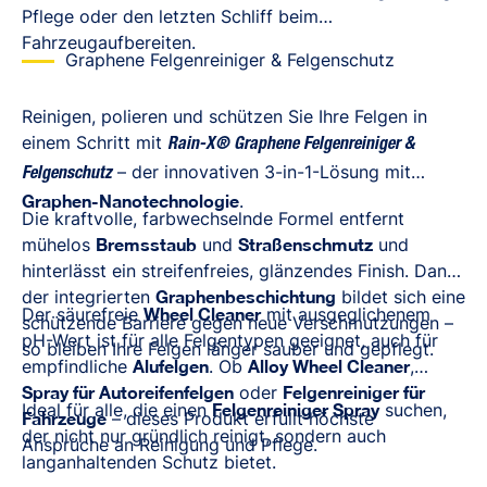
Pflege oder den letzten Schliff beim
Fahrzeugaufbereiten.
Graphene Felgenreiniger & Felgenschutz
Reinigen, polieren und schützen Sie Ihre Felgen in
einem Schritt mit
Rain-X® Graphene Felgenreiniger &
– der innovativen 3-in-1-Lösung mit
Felgenschutz
Graphen-Nanotechnologie
.
Die kraftvolle, farbwechselnde Formel entfernt
mühelos
Bremsstaub
und
Straßenschmutz
und
hinterlässt ein streifenfreies, glänzendes Finish. Dank
der integrierten
Graphenbeschichtung
bildet sich eine
Der säurefreie
Wheel Cleaner
mit ausgeglichenem
schützende Barriere gegen neue Verschmutzungen –
pH-Wert ist für alle Felgentypen geeignet, auch für
so bleiben Ihre Felgen länger sauber und gepflegt.
empfindliche
Alufelgen
. Ob
Alloy Wheel Cleaner
,
Spray für Autoreifenfelgen
oder
Felgenreiniger für
Ideal für alle, die einen
Felgenreiniger Spray
suchen,
Fahrzeuge
– dieses Produkt erfüllt höchste
der nicht nur gründlich reinigt, sondern auch
Ansprüche an Reinigung und Pflege.
langanhaltenden Schutz bietet.