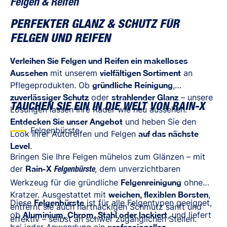
Felgen & Reifen
PERFEKTER GLANZ & SCHUTZ FÜR
FELGEN UND REIFEN
Verleihen Sie Felgen und Reifen ein makelloses
Aussehen
mit unserem
vielfältigen Sortiment
an
Pflegeprodukten. Ob
gründliche Reinigung
,
zuverlässiger Schutz
oder
strahlender Glanz
– unsere
TAUCHEN SIE EIN IN DIE WELT VON RAIN-X
Lösungen lassen Ihre Räder wie neu aussehen.
Entdecken Sie unser Angebot
und heben Sie den
Felgenbürste
Look Ihrer Autoreifen und Felgen
auf das nächste
Level
.
Bringen Sie Ihre Felgen mühelos zum Glänzen – mit
der
Rain-X
, dem unverzichtbaren
Felgenbürste
Werkzeug für die gründliche
Felgenreinigung
ohne
Kratzer. Ausgestattet mit
weichen, flexiblen Borsten
,
Diese
Felgenbürste
ist für alle Felgentypen geeignet,
entfernt sie auch hartnäckigen Schmutz sanft und
ob
Aluminium, Chrom, Stahl oder lackiert
, und liefert
effektiv – selbst an schwer zugänglichen Stellen.
professionelles