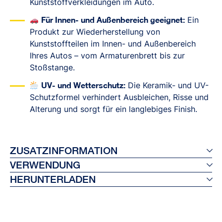
Kunststoffverkleidungen im Auto.
Für Innen- und Außenbereich geeignet:
Ein
Produkt zur Wiederherstellung von
Kunststoffteilen im Innen- und Außenbereich
Ihres Autos – vom Armaturenbrett bis zur
Stoßstange.
UV- und Wetterschutz:
Die Keramik- und UV-
Schutzformel verhindert Ausbleichen, Risse und
Alterung und sorgt für ein langlebiges Finish.
ZUSATZINFORMATION
VERWENDUNG
Ref 26472
HERUNTERLADEN
EAN 8410410264725
Vor Gebrauch gut schütteln.
Kapazität: 500 ml
The brochure of the product (TDS)
Eine kleine Menge auf ein sauberes, trockenes
Einheit pro Kiste: 6
Material safety data sheet
Tuch geben.
Sprache der Verpackung: EN/DE/FR/NL/IT/ES