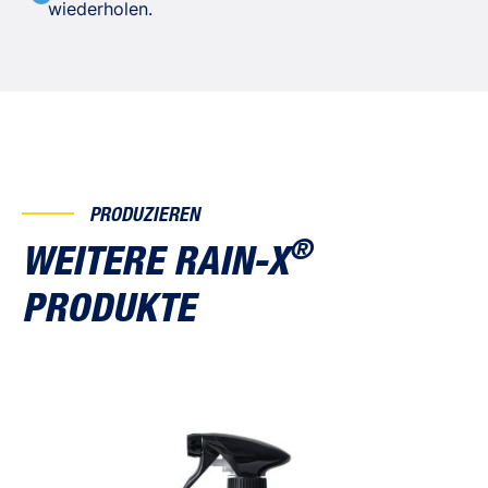
wiederholen.
PRODUZIEREN
®
WEITERE RAIN-X
PRODUKTE
Cerami-X Waterless Car Wash & Rain Repellent
Das