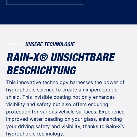
trockenen Tuch oder indem Sie Wasser auf die
Oberfläche spritzen und mit einem Papiertuch
abwischen.
Weitere Anwendungen von Rain-X® mit
Regenabweiser:
UNSERE TECHNOLOGIE
Probieren Sie Rain-X® mit Regenabweiser auf
Glasduschtüren und Fensterscheiben zu Hause aus
RAIN-X® UNSICHTBARE
und beobachten Sie den Abperleffekt bei Regen.
Verwenden Sie Rain-X® mit Regenabweiser nicht auf
BESCHICHTUNG
Duschtüren aus Kunststoff, Duschtüren mit
This innovative technology harnesses the power of
Abdrücken oder sandgestrahlten Teilen oder auf
hydrophobic science to create an imperceptible
Duschtüren aus Plexiglas und Glasfaser.
shield. This invisible coating not only enhances
Verwenden Sie Rain-X® mit Regenabweiser nicht auf
visibility and safety but also offers enduring
Kunststoffoberflächen, einschließlich
protection for various vehicle surfaces. Experience
Motorradvisieren, ATVs und Sonnenkollektoren.
improved water beading on your glass, enhancing
your driving safety and visibility, thanks to Rain-X’s
hydrophobic technology.