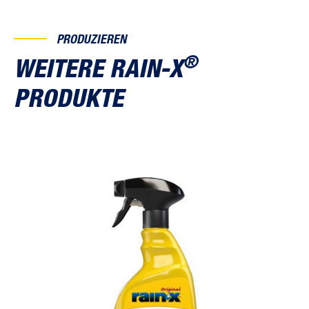
PRODUZIEREN
®
WEITERE RAIN-X
PRODUKTE
Rain Repellent 500 ml
Ant