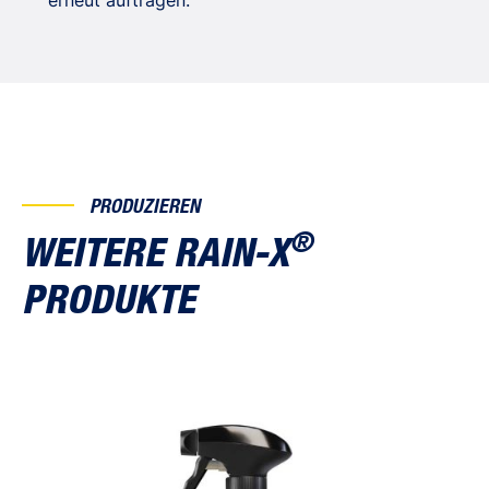
erneut auftragen.
PRODUZIEREN
®
WEITERE RAIN-X
PRODUKTE
2 in 1 Glass Cleaner + Rain Repellent
Ant