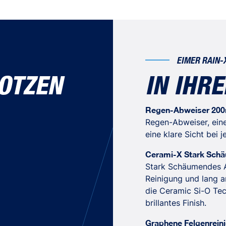
Technical Data Sheet - 2-in-
2-in-1 Glasreiniger & Regenabw
Material Safety Data Sheet 
Regenabweiser
Material Safety Data Sheet
Material Safety Data Sheet (
Material Safety Data Sheet (
EIMER RAIN-
OTZEN
IN IHR
Regen-Abweiser 200
Regen-Abweiser, eine
eine klare Sicht bei 
Cerami-X Stark Sch
Stark Schäumendes A
Reinigung und lang 
die Ceramic Si-O Tec
brillantes Finish.
Graphene Felgenreini