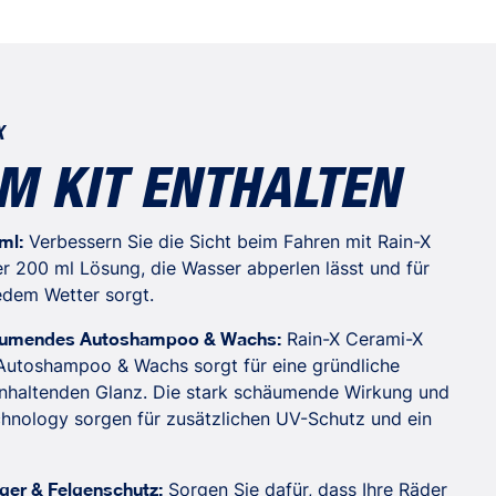
1 Glasreiniger & Regenabweiser
eiser
(MSDS) - Regenabweiser
 (MSDS) - Cerami-x Hochschaum Waschen & Wachsen
MSDS) - Graphene Felgenreiniger & Schutz
MSDS) - 2-in-1 Glasreiniger & Regenabweiser
X
EM KIT ENTHALTEN
ml:
Verbessern Sie die Sicht beim Fahren mit Rain-X
r 200 ml Lösung, die Wasser abperlen lässt und für
jedem Wetter sorgt.
äumendes Autoshampoo & Wachs:
Rain-X Cerami-X
utoshampoo & Wachs sorgt für eine gründliche
anhaltenden Glanz. Die stark schäumende Wirkung und
hnology sorgen für zusätzlichen UV-Schutz und ein
ger & Felgenschutz:
Sorgen Sie dafür, dass Ihre Räder