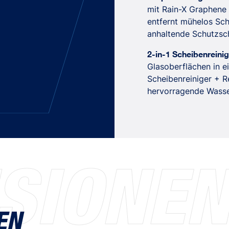
mit Rain-X Graphene 
entfernt mühelos Sch
anhaltende Schutzsch
2-in-1 Scheibenreini
Glasoberflächen in ei
Scheibenreiniger + R
hervorragende Wasser
SIONE
EN