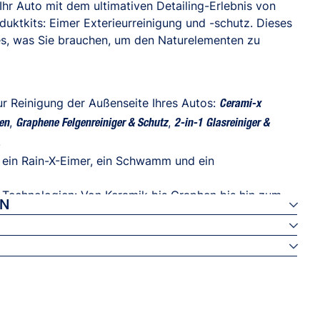
Ihr Auto mit dem ultimativen Detailing-Erlebnis von
oduktkits: Eimer Exterieurreinigung und -schutz. Dieses
les, was Sie brauchen, um den Naturelementen zu
r Reinigung der Außenseite Ihres Autos:
Cerami-x
,
,
en
Graphene Felgenreiniger & Schutz
2-in-1 Glasreiniger &
.
: ein Rain-X-Eimer, ein Schwamm und ein
d Technologien: Von Keramik bis Graphen bis hin zum
ON
ekt von Rain-X.
weisungen zu den einzelnen Produkten auf den
nabweiser
EN/DE/FR/NL/IT/ES
 & Wachsen
ami-x Hochschaum Waschen & Wachsen
ene Felgenreiniger & Schutz
tz